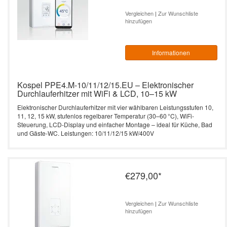
Durchlauferhitzer – 10 bis 27 kW,
Heizstab)
effizient & smart
L3-Serie 4-24 kW -
Vergleichen
|
Zur Wunschliste
Zubehör Durchlauferhitzer
Leistung: 18 kW / 400V
Vertrag widerrufen
Elektrische Heizkessel
vollelektronisch -
hinzufügen
SW Termo Max
programmierbar
Kospel PPE4.B Durchlauferhitzer – 10
Leistung: 21 kW / 400V
Durchlauferhitzer
bis 27 kW, effizient & kompakt
SB Termo Solar
Informationen
EKCO.T - mit zwei
Leistung: 24 kW / 400V
Heizaggregaten
Warmwasserspeicher
PPE1 electronic 9/12/15, 18/21/24, 27
kW
Kospel PPE4.M-10/11/12/15.EU – Elektronischer
Leistung: 27 kW / 400V
Elektrischer Heizkessel
Durchlauferhitzer mit WiFi & LCD, 10–15 kW
EKCO.TM -
PPE2 electronic LCD 9/12/15,
Elektronischer Durchlauferhitzer mit vier wählbaren Leistungsstufen 10,
witterungsgeführt mit
11, 12, 15 kW, stufenlos regelbarer Temperatur (30–60 °C), WiFi-
Leistung: 36 kW / 400V
18/21/24, 27 kW
zwei Heizaggregaten
Steuerung, LCD-Display und einfacher Montage – ideal für Küche, Bad
und Gäste-WC. Leistungen: 10/11/12/15 kW/400V
Kleindurchlauferhitzer
EPP Maximus electronic 36 kW
€279,00
*
Vergleichen
|
Zur Wunschliste
hinzufügen