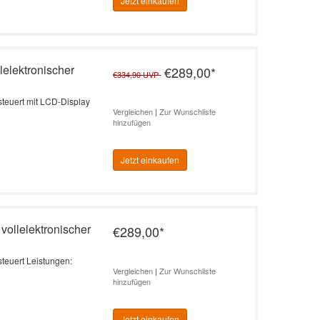
Jetzt einkaufen
lelektronischer
€289,00
*
€334,90
UVP
esteuert mit LCD-Display
Vergleichen
|
Zur Wunschliste
hinzufügen
Jetzt einkaufen
vollelektronischer
€289,00
*
steuert Leistungen:
Vergleichen
|
Zur Wunschliste
hinzufügen
Jetzt einkaufen