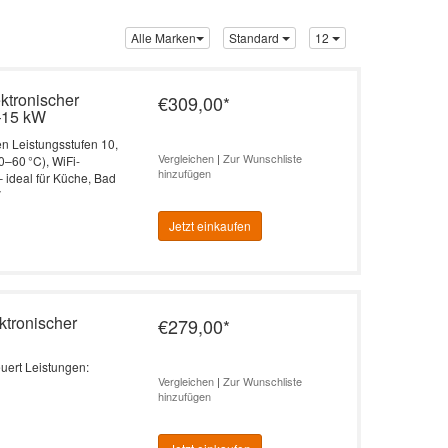
Alle Marken
Standard
12
ktronischer
€309,00
*
0–15 kW
en Leistungsstufen 10,
Vergleichen
|
Zur Wunschliste
0–60 °C), WiFi-
hinzufügen
 ideal für Küche, Bad
V
Jetzt einkaufen
ktronischer
€279,00
*
euert Leistungen:
Vergleichen
|
Zur Wunschliste
hinzufügen