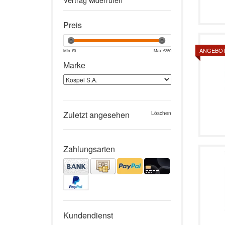
Preis
ANGEBO
Min: €
0
Max: €
350
Marke
Zuletzt angesehen
Löschen
Zahlungsarten
Kundendienst