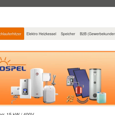
hlauferhitzer
Elektro Heizkessel
Speicher
B2B (Gewerbekunde
ng: 15 kW / 400V