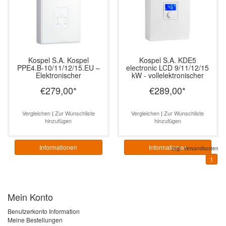
Kospel S.A.
Kospel
Kospel S.A.
KDE5
PPE4.B-10/11/12/15.EU –
electronic LCD 9/11/12/15
Elektronischer
kW - vollelektronischer
Durchlauferhitzer, 10–15
Durchlauferhitzer
€279,00
*
€289,00
*
kW
Vergleichen
|
Zur Wunschliste
Vergleichen
|
Zur Wunschliste
hinzufügen
hinzufügen
Informationen
Informationen
zzgl.
Versandkosten
1
Mein Konto
Benutzerkonto Information
Meine Bestellungen