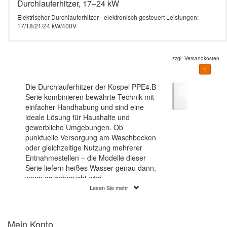
Durchlauferhitzer, 17–24 kW
Elektrischer Durchlauferhitzer - elektronisch gesteuert Leistungen:
17/18/21/24 kW/400V
zzgl.
Versandkosten
1
Die Durchlauferhitzer der Kospel PPE4.B
Serie kombinieren bewährte Technik mit
einfacher Handhabung und sind eine
ideale Lösung für Haushalte und
gewerbliche Umgebungen. Ob
punktuelle Versorgung am Waschbecken
oder gleichzeitige Nutzung mehrerer
Entnahmestellen – die Modelle dieser
Serie liefern heißes Wasser genau dann,
wenn es gebraucht wird.
Lesen Sie mehr
Die Varianten mit 10 bis 15 kW sowie 17
bis 24 kW bieten jeweils mehrere
einstellbare Leistungsstufen und lassen
Mein Konto
sich flexibel auf die örtlichen