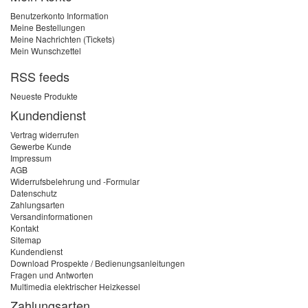
Gegebenheiten anpassen. Das 27 kW
Benutzerkonto Information
Modell ist für besonders
Meine Bestellungen
leistungsintensive Einsätze ausgelegt
Meine Nachrichten (Tickets)
und arbeitet mit fest eingestellter
Mein Wunschzettel
Maximalleistung.
RSS feeds
Alle Modelle der PPE4.B Serie sind
Neueste Produkte
vollelektronisch geregelt und modulieren
ihre Heizleistung automatisch
Kundendienst
entsprechend dem tatsächlichen
Vertrag widerrufen
Warmwasserbedarf. Das sorgt für eine
Gewerbe Kunde
konstante Auslauftemperatur, reduziert
Impressum
unnötigen Energieverbrauch und trägt
AGB
zur Senkung der Betriebskosten bei.
Widerrufsbelehrung und -Formular
Datenschutz
Die Bedienung erfolgt über einen
Zahlungsarten
einfachen Drehregler direkt am Gerät.
Versandinformationen
Kontakt
Die Temperatur lässt sich stufenlos
Sitemap
zwischen 30 und 60 °C einstellen –
Kundendienst
bequem und zuverlässig. Die IP25-
Download Prospekte / Bedienungsanleitungen
Schutzklasse erlaubt die Installation in
Fragen und Antworten
Feuchträumen wie Bad oder Küche,
Multimedia elektrischer Heizkessel
während die geräuscharme Arbeitsweise
Zahlungsarten