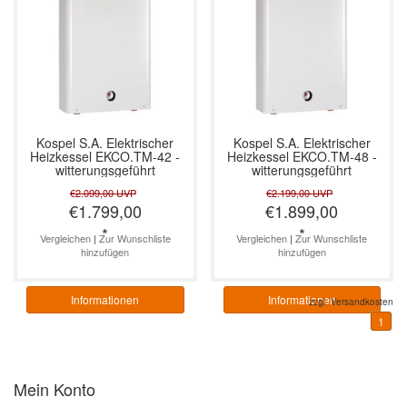
Kospel S.A.
Elektrischer
Kospel S.A.
Elektrischer
Heizkessel EKCO.TM-42 -
Heizkessel EKCO.TM-48 -
witterungsgeführt
witterungsgeführt
€2.099,00
UVP
€2.199,00
UVP
€1.799,00
€1.899,00
*
*
Vergleichen
|
Zur Wunschliste
Vergleichen
|
Zur Wunschliste
hinzufügen
hinzufügen
Informationen
Informationen
zzgl.
Versandkosten
1
Mein Konto