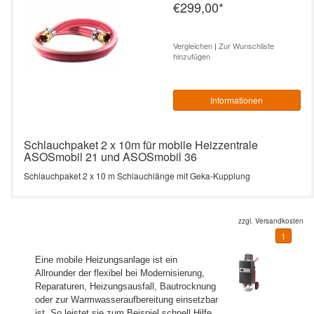
€299,00
*
Vergleichen
|
Zur Wunschliste
hinzufügen
Informationen
Schlauchpaket 2 x 10m für mobile Heizzentrale
ASOSmobil 21 und ASOSmobil 36
Schlauchpaket 2 x 10 m Schlauchlänge mit Geka-Kupplung
zzgl.
Versandkosten
1
Eine mobile Heizungsanlage ist ein
Allrounder der flexibel bei Modernisierung,
Reparaturen, Heizungsausfall, Bautrocknung
oder zur Warmwasseraufbereitung einsetzbar
ist. So leistet sie zum Beispiel schnell Hilfe,