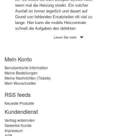
wenn mal die Heizung streikt. Ein solcher
Ausfall ist immer ärgerlich und dauert auf
Grund von fehlenden Ersatzteilen oft viel zu
lange. Hier kann die mobile Heizzentrale
schnell die Aufgaben des defekten
Heizkessels übernehmen. Die Mobile
Lesen Sie mehr
Heizzentrale wird inklusive aller benötigten
Sicherheitseinrichtungen auf einer ultra
leichten Transportvorrichtung geliefert. Die
Mein Konto
Energieversorgung erfolgt über einen
herkömmlichen Kraftstromanschluss. Der
Benutzerkonto Information
Anschluss an das bestehende Heizsystem
Meine Bestellungen
erfolgt über GEKA-Kupplungen. Bei Bedarf
Meine Nachrichten (Tickets)
können hier auch Schlauchpakete in
Mein Wunschzettel
verschieden Längen mitbestellt werden. So
ist die Anlage innerhalb von wenigen Minuten
RSS feeds
einsatzbereit.
Neueste Produkte
Die mobile Heizzentrale ist in verschiedenen
Kundendienst
Leistungsstärken, von 4 kW bis 48 kW,
Vertrag widerrufen
erhältlich. Dank ihrer kompakten und leichten
Gewerbe Kunde
Bauform kann die mobile Heizzentrale von
Impressum
nur einer Person bewegt und angeschlossen
AGB