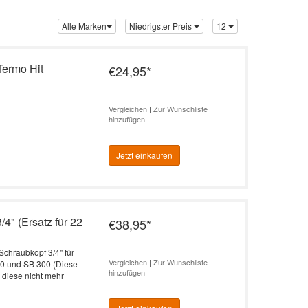
Alle Marken
Niedrigster Preis
12
Termo Hit
€24,95
*
Vergleichen
|
Zur Wunschliste
hinzufügen
Jetzt einkaufen
4" (Ersatz für 22
€38,95
*
chraubkopf 3/4" für
Vergleichen
|
Zur Wunschliste
50 und SB 300 (Diese
hinzufügen
a diese nicht mehr