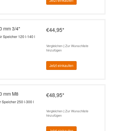
Jetzt einkaufen
0 mm 3/4"
€44,95
*
 Speicher 120 l-140 l
Vergleichen
|
Zur Wunschliste
hinzufügen
Jetzt einkaufen
50 mm M8
€48,95
*
Speicher 250 l-300 l
Vergleichen
|
Zur Wunschliste
hinzufügen
Jetzt einkaufen