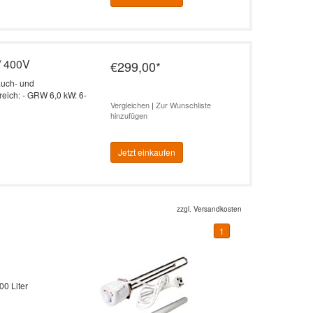
/ 400V
€299,00
*
auch- und
reich: - GRW 6,0 kW: 6-
Vergleichen
|
Zur Wunschliste
hinzufügen
Jetzt einkaufen
zzgl.
Versandkosten
1
0 Liter