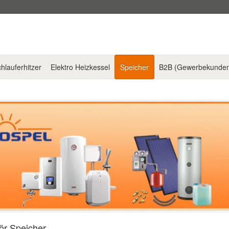
hlauferhitzer
Elektro Heizkessel
Speicher
B2B (Gewerbekunde
ör Speicher