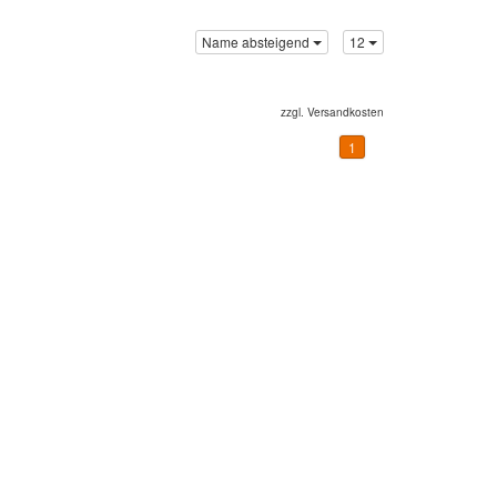
Name absteigend
12
zzgl.
Versandkosten
1