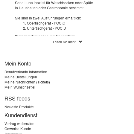
Serie Luna inox ist für Waschbecken oder Spüle
in Haushalten oder Gastronomie bestimmt.
Sie sind in zwei Ausführungen erhältlich:
Obertischgerät - POC.G
Untertischgerät - POC.D
Kleinspeicher der neuen Generation:
schon in wenigen Minuten wird das
Lesen Sie mehr
Wasser aufgeheizt
hält ständig warmes Wasser bereit
eine dicke Polyurethanschicht sorgt für
Thermo-Isolierung und reduziert die
Mein Konto
Wärme- und Energieverluste
Benutzerkonto Information
stufenlose Temperatureinstellung von
Meine Bestellungen
23° C - 70 °C
Meine Nachrichten (Tickets)
druckfester Innenbehälter aus Edelstahl
Mein Wunschzettel
Zusammenarbeit sowohl mit druckloser
als auch druckfester Armatur
RSS feeds
Neueste Produkte
Kundendienst
Vertrag widerrufen
Gewerbe Kunde
Impressum