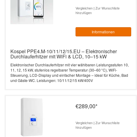
Durchlauferhitzer – 10 bis 27 kW,
Heizstab)
effizient & smart
L3-Serie 4-24 kW -
Vergleichen
|
Zur Wunschliste
Zubehör Durchlauferhitzer
Leistung: 18 kW / 400V
Vertrag widerrufen
Elektrische Heizkessel
vollelektronisch -
hinzufügen
SW Termo Max
programmierbar
Kospel PPE4.B Durchlauferhitzer – 10
Leistung: 21 kW / 400V
Durchlauferhitzer
bis 27 kW, effizient & kompakt
SB Termo Solar
Informationen
EKCO.T - mit zwei
Leistung: 24 kW / 400V
Heizaggregaten
Warmwasserspeicher
PPE1 electronic 9/12/15, 18/21/24, 27
kW
Kospel PPE4.M-10/11/12/15.EU – Elektronischer
Leistung: 27 kW / 400V
Elektrischer Heizkessel
Durchlauferhitzer mit WiFi & LCD, 10–15 kW
EKCO.TM -
PPE2 electronic LCD 9/12/15,
Elektronischer Durchlauferhitzer mit vier wählbaren Leistungsstufen 10,
witterungsgeführt mit
11, 12, 15 kW, stufenlos regelbarer Temperatur (30–60 °C), WiFi-
Leistung: 36 kW / 400V
18/21/24, 27 kW
zwei Heizaggregaten
Steuerung, LCD-Display und einfacher Montage – ideal für Küche, Bad
und Gäste-WC. Leistungen: 10/11/12/15 kW/400V
Kleindurchlauferhitzer
EPP Maximus electronic 36 kW
€289,00
*
Vergleichen
|
Zur Wunschliste
hinzufügen