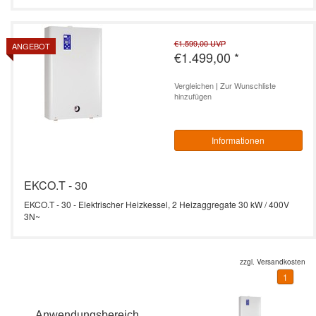
€1.599,00
UVP
ANGEBOT
€1.499,00
*
Vergleichen
|
Zur Wunschliste
hinzufügen
Informationen
EKCO.T - 30
EKCO.T - 30 - Elektrischer Heizkessel, 2 Heizaggregate 30 kW / 400V
3N~
zzgl.
Versandkosten
1
Anwendungsbereich