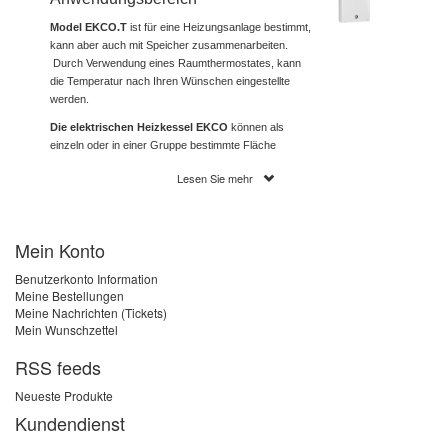
Model EKCO.T
ist für eine Heizungsanlage bestimmt,
kann aber auch mit Speicher zusammenarbeiten.
Durch Verwendung eines Raumthermostates, kann
die Temperatur nach Ihren Wünschen eingestellte
werden.
Die elektrischen Heizkessel EKCO
können als
einzeln oder in einer Gruppe bestimmte Fläche
beheizen. Eine entsprechende Steuerung bietet
Lesen Sie mehr
höchsten Wärmekomfort. Der Kessel ist
bedienungsfrei, die Parameter können individuell
eingestellt werden. Das Gerät passt sich schnell an
Temperaturschwankungen an, dazu kommen noch
Mein Konto
eine voll automatische Leistungsanstellung und ein
Wirkungsgrad von 99,4%.
Benutzerkonto Information
Meine Bestellungen
Meine Nachrichten (Tickets)
Mein Wunschzettel
Ausstattung:
RSS feeds
Steuerpaneel
Leistungsgruppe
Neueste Produkte
Übertemperaturbegrenzer
Kundendienst
2 Heizaggregate
Magnetischer Filter F-MAG 3/4".