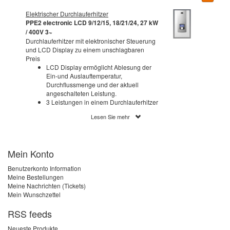
Elektrischer Durchlauferhitzer
PPE2 electronic LCD 9/12/15, 18/21/24, 27 kW
/ 400V 3~
Durchlauferhitzer mit elektronischer Steuerung
und LCD Display zu einem unschlagbaren
Preis
LCD Display ermöglicht Ablesung der
Ein-und Auslauftemperatur,
Durchflussmenge und der aktuell
angeschalteten Leistung.
3 Leistungen in einem Durchlauferhitzer
ermöglichen maximale
Lesen Sie mehr
Leistungseinstellung (betrifft nicht 27 kW
Durchlauferhitzer).
Speichern der 3 am meisten
verwendeten Temperaturen möglich.
Mein Konto
Möglichkeit der Erwärmung des
vorgeheizten Wassers
Benutzerkonto Information
(Wassertemperatur bis zu 70C)
Meine Bestellungen
Blockade der maximalen Temperatur
Meine Nachrichten (Tickets)
(z.B. um Kinder vor eventueller
Mein Wunschzettel
Verbrennungsgefahr zu schützen).
Durchflusssensor ermöglicht das
RSS feeds
Einschalten bei geringem Druck von 0,1
Mpa und einem Durchfluss von 2,5 l/min.
Neueste Produkte