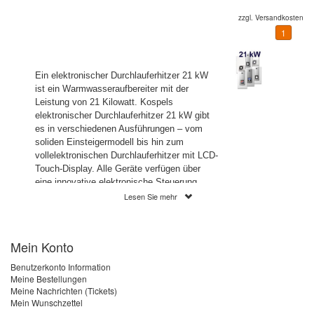
zzgl.
Versandkosten
1
Ein elektronischer Durchlauferhitzer 21 kW
ist ein Warmwasseraufbereiter mit der
Leistung von 21 Kilowatt. Kospels
elektronischer Durchlauferhitzer 21 kW gibt
es in verschiedenen Ausführungen – vom
soliden Einsteigermodell bis hin zum
vollelektronischen Durchlauferhitzer mit LCD-
Touch-Display. Alle Geräte verfügen über
eine innovative elektronische Steuerung,
welche konstante Wassertemperaturen von
Lesen Sie mehr
30 – 60 Grad Celsius ermöglicht. Die Geräte
mit vollelektronischer Steuerung verfügen
zudem noch über weitere
Mein Konto
Temperatursensoren und Mikroprozessoren,
welche dafür sorgen, dass die eingestellte
Benutzerkonto Information
Wunschtemperatur , auch bei
Meine Bestellungen
Wasserentnahme aus mehreren Zapfstellen
Meine Nachrichten (Tickets)
Mein Wunschzettel
gleichzeitig – immer gehalten wird.