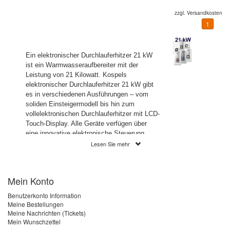
zzgl.
Versandkosten
1
Ein elektronischer Durchlauferhitzer 21 kW
ist ein Warmwasseraufbereiter mit der
Leistung von 21 Kilowatt. Kospels
elektronischer Durchlauferhitzer 21 kW gibt
es in verschiedenen Ausführungen – vom
soliden Einsteigermodell bis hin zum
vollelektronischen Durchlauferhitzer mit LCD-
Touch-Display. Alle Geräte verfügen über
eine innovative elektronische Steuerung,
welche konstante Wassertemperaturen von
Lesen Sie mehr
30 – 60 Grad Celsius ermöglicht. Die Geräte
mit vollelektronischer Steuerung verfügen
zudem noch über weitere
Mein Konto
Temperatursensoren und Mikroprozessoren,
welche dafür sorgen, dass die eingestellte
Benutzerkonto Information
Wunschtemperatur , auch bei
Meine Bestellungen
Wasserentnahme aus mehreren Zapfstellen
Meine Nachrichten (Tickets)
Mein Wunschzettel
gleichzeitig – immer gehalten wird.