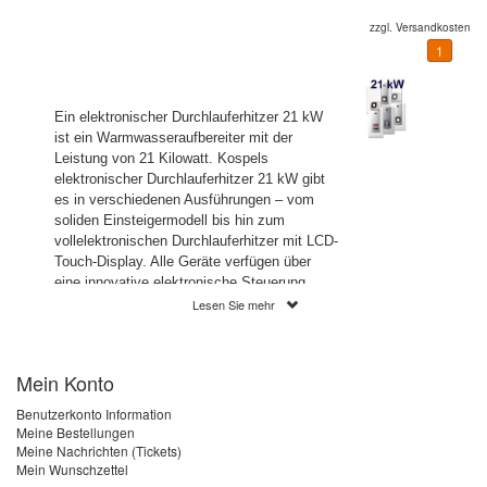
zzgl.
Versandkosten
1
Ein elektronischer Durchlauferhitzer 21 kW
ist ein Warmwasseraufbereiter mit der
Leistung von 21 Kilowatt. Kospels
elektronischer Durchlauferhitzer 21 kW gibt
es in verschiedenen Ausführungen – vom
soliden Einsteigermodell bis hin zum
vollelektronischen Durchlauferhitzer mit LCD-
Touch-Display. Alle Geräte verfügen über
eine innovative elektronische Steuerung,
welche konstante Wassertemperaturen von
Lesen Sie mehr
30 – 60 Grad Celsius ermöglicht. Die Geräte
mit vollelektronischer Steuerung verfügen
zudem noch über weitere
Mein Konto
Temperatursensoren und Mikroprozessoren,
welche dafür sorgen, dass die eingestellte
Benutzerkonto Information
Wunschtemperatur , auch bei
Meine Bestellungen
Wasserentnahme aus mehreren Zapfstellen
Meine Nachrichten (Tickets)
Mein Wunschzettel
gleichzeitig – immer gehalten wird.