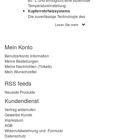
60° C und ermöglicht eine stufenlose
Temperatureinstellung.
Kupferrohrheizsystems
Die zuverlässige Technologie des
Kupferrohrheizsystems ist ein sicherer
Lesen Sie mehr
Schutz gegen Luftblasen und
Verschmutzungen.
Prioritäteinstellung
Die Vorrangschalter erlaubt eine
Mein Konto
Prioritäteinstellung zusammen mit der
Einschaltung von weiteren
Benutzerkonto Information
Elektrogeräten.
Meine Bestellungen
Durchflussmengensensor
Meine Nachrichten (Tickets)
Der Durchflussmengensensor
Mein Wunschzettel
ermöglicht eine Einschaltung des
Durchlauferhitzers ab einem
RSS feeds
Mindestfließdruck von 0,1 MPa und
einer Wasserdurchflussmenge von 2,5
Neueste Produkte
l/min
Kundendienst
Solaranlagetauglich
Zur Nacherwärmung von vorgewärmtem
Vertrag widerrufen
Wasser geeignet. Die Einlauftemperatur
Gewerbe Kunde
darf jedoch 70° C nicht überschreiten.
Impressum
AGB
Widerrufsbelehrung und -Formular
Datenschutz