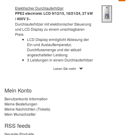
Elektrischer Durchlauferhitzer
PPE2 electronic LCD 9/12/15, 18/21/24, 27 kW
/ 400V 3~
Durchlauferhitzer mit elektronischer Steuerung
und LCD Display zu einem unschlagbaren
Preis
LCD Display ermöglicht Ablesung der
Ein-und Auslauftemperatur,
Durchflussmenge und der aktuell
angeschalteten Leistung.
3 Leistungen in einem Durchlauferhitzer
ermöglichen maximale
Lesen Sie mehr
Leistungseinstellung (betrifft nicht 27 kW
Durchlauferhitzer).
Speichern der 3 am meisten
verwendeten Temperaturen möglich.
Mein Konto
Möglichkeit der Erwärmung des
vorgeheizten Wassers
Benutzerkonto Information
(Wassertemperatur bis zu 70C)
Meine Bestellungen
Blockade der maximalen Temperatur
Meine Nachrichten (Tickets)
(z.B. um Kinder vor eventueller
Mein Wunschzettel
Verbrennungsgefahr zu schützen).
Durchflusssensor ermöglicht das
RSS feeds
Einschalten bei geringem Druck von 0,1
Mpa und einem Durchfluss von 2,5 l/min.
Neueste Produkte