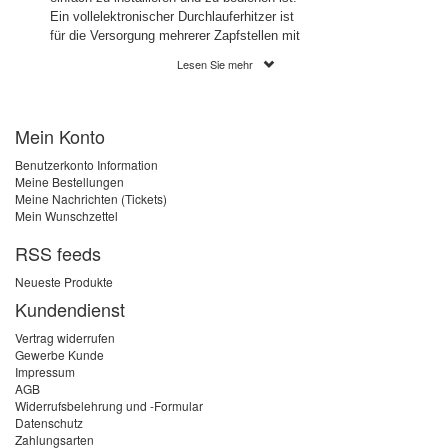
Ein vollelektronischer Durchlauferhitzer ist
für die Versorgung mehrerer Zapfstellen mit
Warmwasser geeignet.
Lesen Sie mehr
Mein Konto
Ein vollelektronischer
Durchlauferhitzer regelt die
Benutzerkonto Information
Temperatur gradgenau
Meine Bestellungen
Meine Nachrichten (Tickets)
Mein Wunschzettel
Wenn ein vollelektronischer Durchlauferhitzer
installiert wird, gehören
RSS feeds
Temperaturschwankungen der Vergangenheit
an. Die Wassertemperatur kann zwischen 30
Neueste Produkte
und 60 Grad Celsius gradgenau eingestellt
Kundendienst
werden. Dank des Verbrühungsschutzes
kann die Maximaltemperatur begrenzt
Vertrag widerrufen
werden. Dies kann beispielsweise dann
Gewerbe Kunde
sinnvoll sein, wenn Kleinkinder oder
Impressum
AGB
pflegebedürftige Personen im Haushalt
Widerrufsbelehrung und -Formular
leben. Viele Geräte verfügen über eine
Datenschutz
dimmbare LCD-Anzeige, auf der Ein- und
Zahlungsarten
Auslauftemperatur, Durchflussmenge,