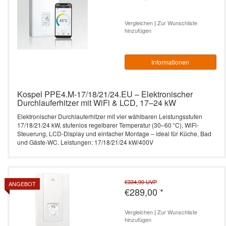
Durchlauferhitzer – 10 bis 27 kW,
Heizstab)
effizient & smart
L3-Serie 4-24 kW -
Zubehör Durchlauferhitzer
Leistung: 18 kW / 400V
Vertrag widerrufen
Elektrische Heizkessel
vollelektronisch -
Vergleichen
|
Zur Wunschliste
SW Termo Max
hinzufügen
programmierbar
Kospel PPE4.B Durchlauferhitzer – 10
Leistung: 21 kW / 400V
Durchlauferhitzer
bis 27 kW, effizient & kompakt
SB Termo Solar
EKCO.T - mit zwei
Informationen
Leistung: 24 kW / 400V
Heizaggregaten
Warmwasserspeicher
PPE1 electronic 9/12/15, 18/21/24, 27
kW
Leistung: 27 kW / 400V
Elektrischer Heizkessel
Kospel PPE4.M-17/18/21/24.EU – Elektronischer
Durchlauferhitzer mit WiFi & LCD, 17–24 kW
EKCO.TM -
PPE2 electronic LCD 9/12/15,
witterungsgeführt mit
Leistung: 36 kW / 400V
18/21/24, 27 kW
Elektronischer Durchlauferhitzer mit vier wählbaren Leistungsstufen
zwei Heizaggregaten
17/18/21/24 kW, stufenlos regelbarer Temperatur (30–60 °C), WiFi-
Steuerung, LCD-Display und einfacher Montage – ideal für Küche, Bad
Kleindurchlauferhitzer
EPP Maximus electronic 36 kW
und Gäste-WC. Leistungen: 17/18/21/24 kW/400V
€334,90
UVP
ANGEBOT
€289,00
*
Vergleichen
|
Zur Wunschliste
hinzufügen