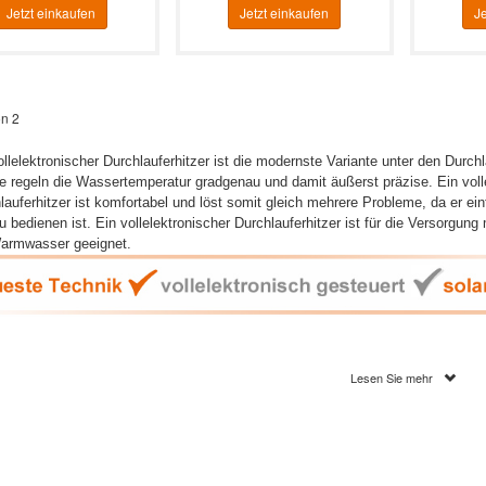
Jetzt einkaufen
Jetzt einkaufen
Je
on 2
ollelektronischer Durchlauferhitzer ist die modernste Variante unter den Durchl
e regeln die Wassertemperatur gradgenau und damit äußerst präzise. Ein voll
lauferhitzer ist komfortabel und löst somit gleich mehrere Probleme, da er einf
u bedienen ist.
Ein vollelektronischer Durchlauferhitzer ist
für die Versorgung 
armwasser geeignet.
vollelektronischer Durchlauferhitzer regelt die Temperatur grad
Lesen Sie mehr
ein vollelektronischer Durchlauferhitzer installiert wird, gehören Temperatur
ngenheit an. Die Wassertemperatur kann zwischen 30 und 60 Grad Celsius gr
n. Dank des Verbrühungsschutzes kann die Maximaltemperatur begrenzt wer
ielsweise dann sinnvoll sein, wenn Kleinkinder oder pflegebedürftige Persone