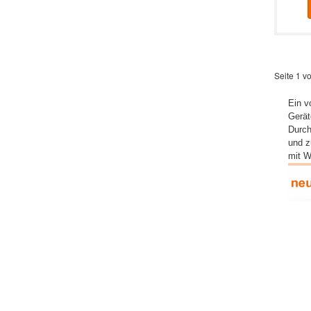
Seite 1 v
Ein v
Gerät
Durch
und z
mit W
Ein 
Wenn 
Verga
werde
beisp