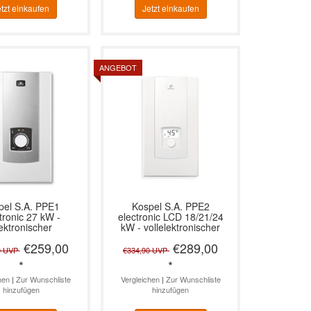
tzt einkaufen
Jetzt einkaufen
ANGEBOT
pel S.A.
PPE1
Kospel S.A.
PPE2
tronic 27 kW -
electronic LCD 18/21/24
ektronischer
kW - vollelektronischer
uferhitzer 400V 3~
Durchlauferhitzer
€259,00
€289,00
0
UVP
€334,90
UVP
*
*
hen
|
Zur Wunschliste
Vergleichen
|
Zur Wunschliste
hinzufügen
hinzufügen