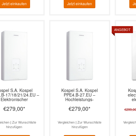
Jetzt einkaufen
Jetzt einkaufen
Je
ANGEBOT
ospel S.A.
Kospel
Kospel S.A.
Kospel
Kos
.B-17/18/21/24.EU –
PPE4.B-27.EU –
elec
Elektronischer
Hochleistungs-
el
hlauferhitzer, 17–24
Durchlauferhitzer
Durchla
€279,00
*
€279,00
*
kW
elektronisch, 27 kW
€299,0
leichen
|
Zur Wunschliste
Vergleichen
|
Zur Wunschliste
Vergleic
hinzufügen
hinzufügen