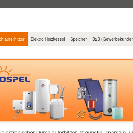
hlauferhitzer
Elektro Heizkessel
Speicher
B2B (Gewerbekunde
llelektronischer Durchlauferhitzer ist günstig, sparsam und