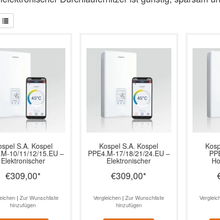
ospel S.A.
Kospel
Kospel S.A.
Kospel
Kosp
M-10/11/12/15.EU –
PPE4.M-17/18/21/24.EU –
PP
Elektronischer
Elektronischer
Ho
lauferhitzer mit WiFi
Durchlauferhitzer mit WiFi
Durchlau
€309,00
*
€309,00
*
 LCD, 10–15 kW
& LCD, 17–24 kW
leichen
|
Zur Wunschliste
Vergleichen
|
Zur Wunschliste
Vergleic
hinzufügen
hinzufügen