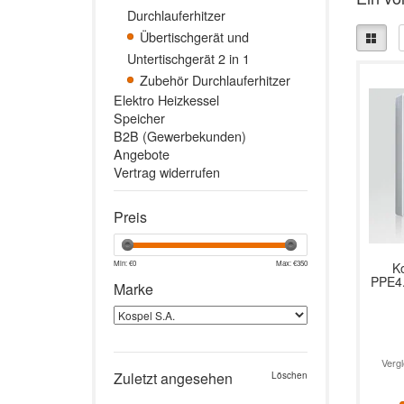
Durchlauferhitzer
Übertischgerät und
Untertischgerät 2 in 1
Zubehör Durchlauferhitzer
Elektro Heizkessel
Speicher
B2B (Gewerbekunden)
Angebote
Vertrag widerrufen
Preis
Min: €
0
Max: €
350
K
PPE4.
Marke
Durch
&
Verg
Zuletzt angesehen
Löschen