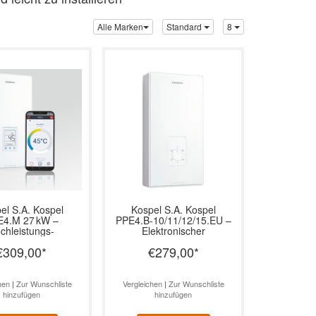
Alle Marken
Standard
8
el S.A.
Kospel
Kospel S.A.
Kospel
E4.M 27 kW –
PPE4.B-10/11/12/15.EU –
chleistungs-
Elektronischer
ferhitzer für Bad &
Durchlauferhitzer, 10–15
€309,00
*
€279,00
*
Küche
kW
hen
|
Zur Wunschliste
Vergleichen
|
Zur Wunschliste
hinzufügen
hinzufügen