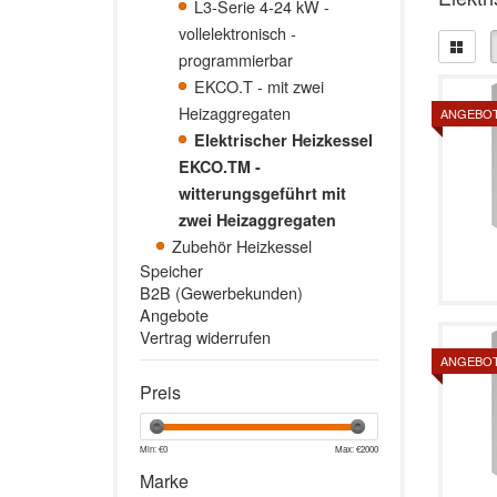
L3-Serie 4-24 kW -
vollelektronisch -
programmierbar
EKCO.T - mit zwei
Heizaggregaten
ANGEBO
Elektrischer Heizkessel
EKCO.TM -
witterungsgeführt mit
zwei Heizaggregaten
Zubehör Heizkessel
Speicher
B2B (Gewerbekunden)
Angebote
Vertrag widerrufen
ANGEBO
Preis
Min: €
0
Max: €
2000
Marke