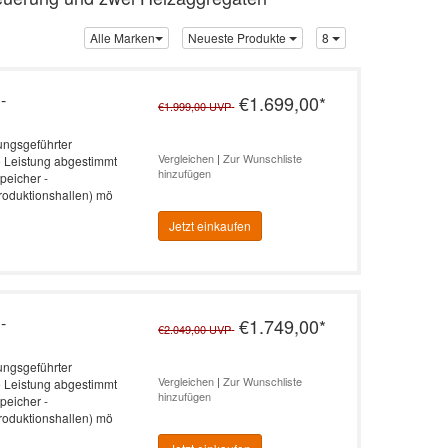
Alle Marken
Neueste Produkte
8
-
€1.699,00
*
€1.999,00
UVP
rungsgeführter
Vergleichen
|
Zur Wunschliste
e Leistung abgestimmt
hinzufügen
peicher -
roduktionshallen) mö
Jetzt einkaufen
-
€1.749,00
*
€2.049,00
UVP
rungsgeführter
Vergleichen
|
Zur Wunschliste
e Leistung abgestimmt
hinzufügen
peicher -
roduktionshallen) mö