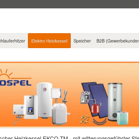
hlauferhitzer
Elektro Heizkessel
Speicher
B2B (Gewerbekunde
ischer Heizkessel EKCO.TM - mit witterungsgeführter S