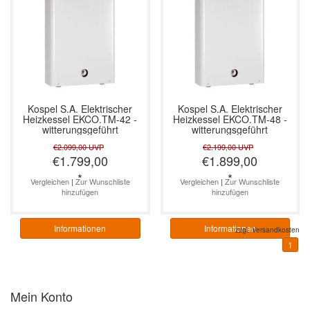
Kospel S.A.
Elektrischer
Kospel S.A.
Elektrischer
Heizkessel EKCO.TM-42 -
Heizkessel EKCO.TM-48 -
witterungsgeführt
witterungsgeführt
€2.099,00
UVP
€2.199,00
UVP
€1.799,00
€1.899,00
*
*
Vergleichen
|
Zur Wunschliste
Vergleichen
|
Zur Wunschliste
hinzufügen
hinzufügen
Informationen
Informationen
zzgl.
Versandkosten
1
Mein Konto