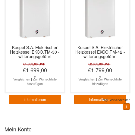
Kospel S.A.
Elektrischer
Kospel S.A.
Elektrischer
Heizkessel EKCO.TM-30 -
Heizkessel EKCO.TM-42 -
witterungsgeführt
witterungsgeführt
€1.999,00
UVP
€2.099,00
UVP
€1.699,00
€1.799,00
*
*
Vergleichen
|
Zur Wunschliste
Vergleichen
|
Zur Wunschliste
hinzufügen
hinzufügen
Informationen
Informationen
zzgl.
Versandkosten
1
Mein Konto