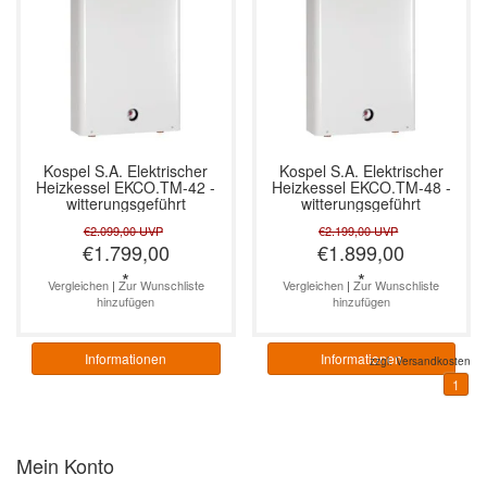
Kospel S.A.
Elektrischer
Kospel S.A.
Elektrischer
Heizkessel EKCO.TM-42 -
Heizkessel EKCO.TM-48 -
witterungsgeführt
witterungsgeführt
€2.099,00
UVP
€2.199,00
UVP
€1.799,00
€1.899,00
*
*
Vergleichen
|
Zur Wunschliste
Vergleichen
|
Zur Wunschliste
hinzufügen
hinzufügen
Informationen
Informationen
zzgl.
Versandkosten
1
Mein Konto