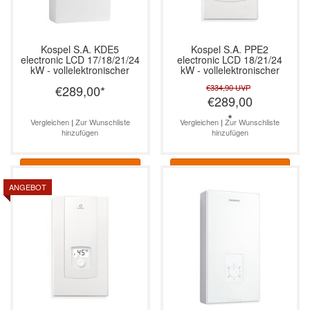
Kospel S.A.
KDE5
Kospel S.A.
PPE2
electronic LCD 17/18/21/24
electronic LCD 18/21/24
kW - vollelektronischer
kW - vollelektronischer
Durchlauferhitzer
Durchlauferhitzer
€289,00
*
€334,90
UVP
€289,00
*
Vergleichen
|
Zur Wunschliste
Vergleichen
|
Zur Wunschliste
hinzufügen
hinzufügen
Informationen
Informationen
ANGEBOT