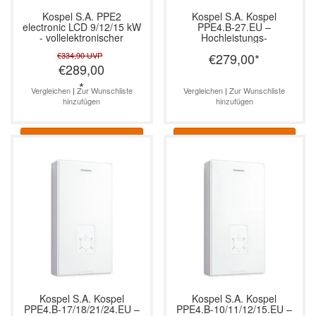
Kospel S.A.
PPE2
Kospel S.A.
Kospel
electronic LCD 9/12/15 kW
PPE4.B-27.EU –
- vollelektronischer
Hochleistungs-
Durchlauferhitzer
Durchlauferhitzer
€334,90
UVP
€279,00
*
elektronisch, 27 kW
€289,00
*
Vergleichen
|
Zur Wunschliste
Vergleichen
|
Zur Wunschliste
hinzufügen
hinzufügen
Informationen
Informationen
Kospel S.A.
Kospel
Kospel S.A.
Kospel
PPE4.B-17/18/21/24.EU –
PPE4.B-10/11/12/15.EU –