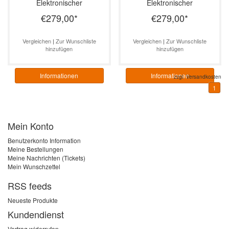
Elektronischer
Elektronischer
Durchlauferhitzer, 17–24
Durchlauferhitzer, 10–15
€279,00
*
€279,00
*
kW
kW
Vergleichen
|
Zur Wunschliste
Vergleichen
|
Zur Wunschliste
hinzufügen
hinzufügen
Informationen
Informationen
zzgl.
Versandkosten
1
Mein Konto
Benutzerkonto Information
Meine Bestellungen
Meine Nachrichten (Tickets)
Mein Wunschzettel
RSS feeds
Neueste Produkte
Kundendienst
Vertrag widerrufen