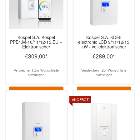
Kospel S.A.
Kospel
Kospel S.A.
KDE5
PPE4.M-10/11/12/15.EU –
electronic LCD 9/11/12/15
Elektronischer
kW - vollelektronischer
Durchlauferhitzer mit WiFi
Durchlauferhitzer
€309,00
*
€289,00
*
& LCD, 10–15 kW
Vergleichen
|
Zur Wunschliste
Vergleichen
|
Zur Wunschliste
hinzufügen
hinzufügen
Informationen
Informationen
ANGEBOT