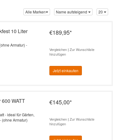
Alle Marken
Name aufsteigend
20
fest 10 Liter
€189,95
*
(ohne Armatur) -
Vergleichen
|
Zur Wunschliste
hinzufügen
Jetzt einkaufen
er 600 WATT
€145,00
*
t - ideal für Gärten,
Vergleichen
|
Zur Wunschliste
- (ohne Armatur)
hinzufügen