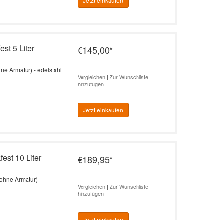
Jetzt einkaufen
st 5 Liter
€145,00
*
hne Armatur) - edelstahl
Vergleichen
|
Zur Wunschliste
hinzufügen
Jetzt einkaufen
est 10 Liter
€189,95
*
(ohne Armatur) -
Vergleichen
|
Zur Wunschliste
hinzufügen
Jetzt einkaufen