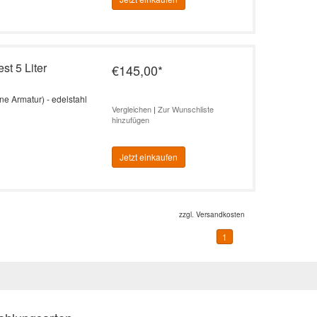
st 5 Liter
€145,00
*
ne Armatur) - edelstahl
Vergleichen
|
Zur Wunschliste
hinzufügen
Jetzt einkaufen
zzgl.
Versandkosten
1