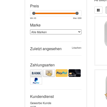
Preis
Min: €
0
Max: €
200
Marke
Zuletzt angesehen
Löschen
Zahlungsarten
Kundendienst
Gewerbe Kunde
AGB