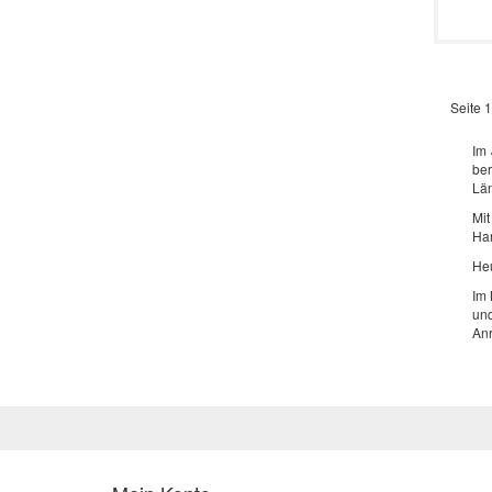
Seite 1
Im 
ber
Län
Mi
Han
Heu
Im 
und
Anr
All
Mo
Die
Ku
wel