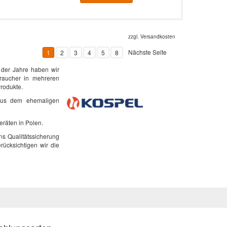
zzgl.
Versandkosten
Nächste Seite
1
2
3
4
5
8
e der Jahre haben wir
braucher in mehreren
rodukte.
aus dem ehemaligen
eräten in Polen.
ns Qualitätssicherung
ücksichtigen wir die
t ermöglichen uns den
 großen Marken und