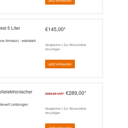
Jetzt einkaufen
st 5 Liter
€145,00
*
hne Armatur) - edelstahl
Vergleichen
|
Zur Wunschliste
hinzufügen
Jetzt einkaufen
llelektronischer
€289,00
*
€334,90
UVP
steuert Leistungen:
Vergleichen
|
Zur Wunschliste
hinzufügen
Jetzt einkaufen