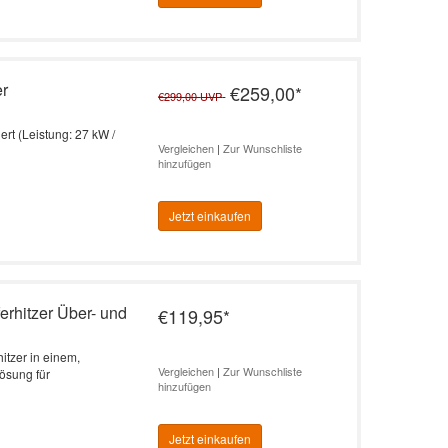
er
€259,00
*
€299,00
UVP
ert (Leistung: 27 kW /
Vergleichen
|
Zur Wunschliste
hinzufügen
Jetzt einkaufen
erhitzer Über- und
€119,95
*
itzer in einem,
Vergleichen
|
Zur Wunschliste
ösung für
hinzufügen
Jetzt einkaufen