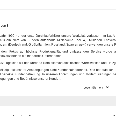
 von 8
Jahr 1990 hat der erste Durchlauferhitzer unsere Werkstatt verlassen. Im Lauf
eits ein Netz von Kunden aufgebaut. Mittlerweile über 4,5 Millionen Endver
dern (Deutschland, Großbritannien, Russland, Spanien usw.) verwenden unsere P
t dem Fokus auf höchste Produktqualität und umfassenden Service wurde 
dwerksbetrieb ein modernes Unternehmen.
tzutage sind wir der führende Hersteller von elektrischen Warmwasser- und Heizg
Mittelpunkt unserer Anstrengungen steht Kundenzufriedenheit. Dies bedeutet für u
 perfekte Kundenbetreuung. In unseren Forschungen und Modernisierungen ber
egungen und Bedürfnisse unserer Kunden.
 das garantiert uns den Erwerb neuer Märkte und große Kundenbeständigkeit.
Lesen Sie mehr
derne Technologie
 Verkaufspolitik, die langjährige Erfahrung und ständige Innovationsbereitschaf
ndenanforderungen gerecht zu werden. Wir konkurrieren problemlos mit
tbekannten Konzernen und erzielen Erfolge.