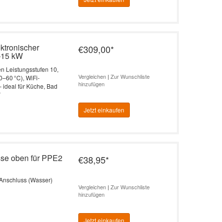
ktronischer
€309,00
*
0–15 kW
en Leistungsstufen 10,
Vergleichen
|
Zur Wunschliste
0–60 °C), WiFi-
hinzufügen
 ideal für Küche, Bad
V
Jetzt einkaufen
se oben für PPE2
€38,95
*
 Anschluss (Wasser)
Vergleichen
|
Zur Wunschliste
hinzufügen
Jetzt einkaufen