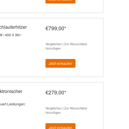
hlauferhitzer
€799,00
*
kW / 400 V 3N~
Vergleichen
|
Zur Wunschliste
hinzufügen
Jetzt einkaufen
ktronischer
€279,00
*
euert Leistungen:
Vergleichen
|
Zur Wunschliste
hinzufügen
Jetzt einkaufen