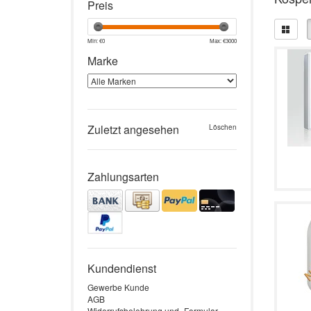
Preis
Min: €
0
Max: €
3000
Marke
Zuletzt angesehen
Löschen
Zahlungsarten
Kundendienst
Gewerbe Kunde
AGB
Widerrufsbelehrung und -Formular