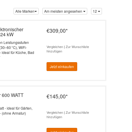
Alle Marken
Am meisten angesehen
12
ktronischer
€309,00
*
7–24 kW
en Leistungsstufen
Vergleichen
|
Zur Wunschliste
(30–60 °C), WiFi-
hinzufügen
 ideal für Küche, Bad
V
Jetzt einkaufen
er 600 WATT
€145,00
*
t - ideal für Gärten,
Vergleichen
|
Zur Wunschliste
- (ohne Armatur)
hinzufügen