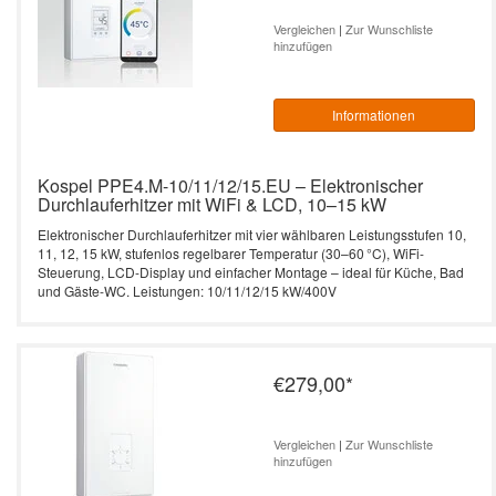
Durchlauferhitzer – 10 bis 27 kW,
Heizstab)
effizient & smart
L3-Serie 4-24 kW -
Vergleichen
|
Zur Wunschliste
Zubehör Durchlauferhitzer
Leistung: 18 kW / 400V
Vertrag widerrufen
Elektrische Heizkessel
vollelektronisch -
hinzufügen
SW Termo Max
programmierbar
Kospel PPE4.B Durchlauferhitzer – 10
Leistung: 21 kW / 400V
Durchlauferhitzer
bis 27 kW, effizient & kompakt
SB Termo Solar
Informationen
EKCO.T - mit zwei
Leistung: 24 kW / 400V
Heizaggregaten
Warmwasserspeicher
PPE1 electronic 9/12/15, 18/21/24, 27
kW
Kospel PPE4.M-10/11/12/15.EU – Elektronischer
Leistung: 27 kW / 400V
Elektrischer Heizkessel
Durchlauferhitzer mit WiFi & LCD, 10–15 kW
EKCO.TM -
PPE2 electronic LCD 9/12/15,
Elektronischer Durchlauferhitzer mit vier wählbaren Leistungsstufen 10,
witterungsgeführt mit
11, 12, 15 kW, stufenlos regelbarer Temperatur (30–60 °C), WiFi-
Leistung: 36 kW / 400V
18/21/24, 27 kW
zwei Heizaggregaten
Steuerung, LCD-Display und einfacher Montage – ideal für Küche, Bad
und Gäste-WC. Leistungen: 10/11/12/15 kW/400V
Kleindurchlauferhitzer
EPP Maximus electronic 36 kW
€279,00
*
Vergleichen
|
Zur Wunschliste
hinzufügen