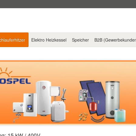
hlauferhitzer
Elektro Heizkessel
Speicher
B2B (Gewerbekunde
ng: 15 kW / 400V