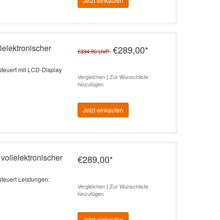
Jetzt einkaufen
lelektronischer
€289,00
*
€334,90
UVP
esteuert mit LCD-Display
Vergleichen
|
Zur Wunschliste
hinzufügen
Jetzt einkaufen
vollelektronischer
€289,00
*
steuert Leistungen:
Vergleichen
|
Zur Wunschliste
hinzufügen
Jetzt einkaufen