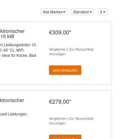
Alle Marken
Standard
4
ktronischer
€309,00
*
0–15 kW
en Leistungsstufen 10,
Vergleichen
|
Zur Wunschliste
0–60 °C), WiFi-
hinzufügen
 ideal für Küche, Bad
V
Jetzt einkaufen
ktronischer
€279,00
*
euert Leistungen:
Vergleichen
|
Zur Wunschliste
hinzufügen