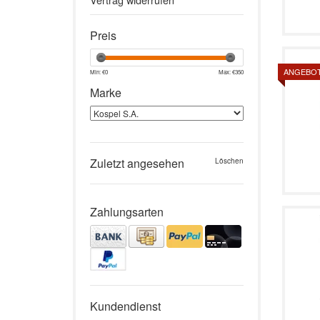
Preis
ANGEBO
Min: €
0
Max: €
350
Marke
Zuletzt angesehen
Löschen
Zahlungsarten
Kundendienst