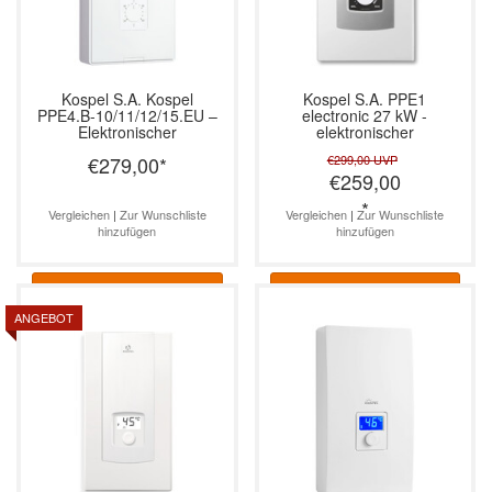
Kospel S.A.
Kospel
Kospel S.A.
PPE1
PPE4.B-10/11/12/15.EU –
electronic 27 kW -
Elektronischer
elektronischer
Durchlauferhitzer, 10–15
Durchlauferhitzer 400V 3~
€279,00
*
€299,00
UVP
kW
€259,00
*
Vergleichen
|
Zur Wunschliste
Vergleichen
|
Zur Wunschliste
hinzufügen
hinzufügen
Informationen
Informationen
ANGEBOT