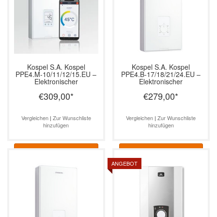
Kospel S.A.
Kospel
Kospel S.A.
Kospel
PPE4.M-10/11/12/15.EU –
PPE4.B-17/18/21/24.EU –
Elektronischer
Elektronischer
Durchlauferhitzer mit WiFi
Durchlauferhitzer, 17–24
€309,00
*
€279,00
*
& LCD, 10–15 kW
kW
Vergleichen
|
Zur Wunschliste
Vergleichen
|
Zur Wunschliste
hinzufügen
hinzufügen
Informationen
Informationen
ANGEBOT