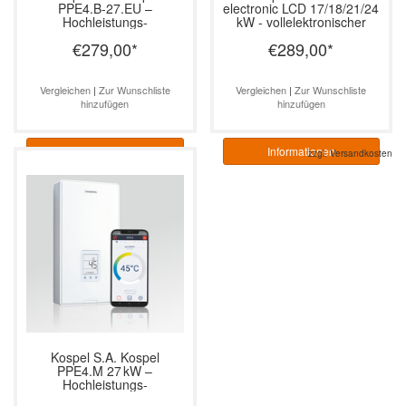
PPE4.B-27.EU –
electronic LCD 17/18/21/24
Hochleistungs-
kW - vollelektronischer
Durchlauferhitzer
Durchlauferhitzer
€279,00
*
€289,00
*
elektronisch, 27 kW
Vergleichen
|
Zur Wunschliste
Vergleichen
|
Zur Wunschliste
hinzufügen
hinzufügen
Informationen
Informationen
zzgl.
Versandkosten
Kospel S.A.
Kospel
PPE4.M 27 kW –
Hochleistungs-
Durchlauferhitzer für Bad &