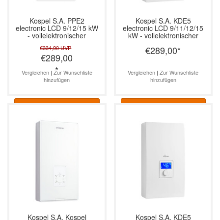
Kospel S.A.
PPE2
Kospel S.A.
KDE5
electronic LCD 9/12/15 kW
electronic LCD 9/11/12/15
- vollelektronischer
kW - vollelektronischer
Durchlauferhitzer
Durchlauferhitzer
€334,90
UVP
€289,00
*
€289,00
*
Vergleichen
|
Zur Wunschliste
Vergleichen
|
Zur Wunschliste
hinzufügen
hinzufügen
Informationen
Informationen
Kospel S.A.
Kospel
Kospel S.A.
KDE5