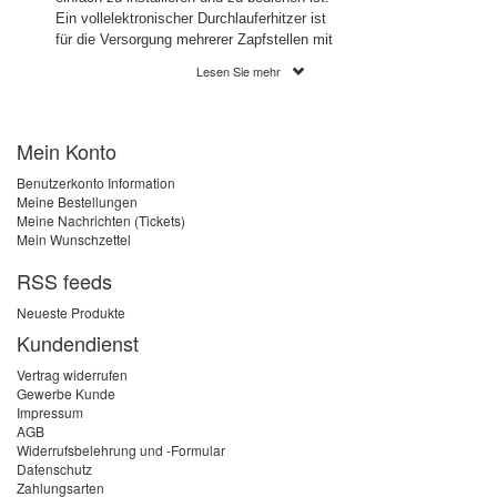
Ein vollelektronischer Durchlauferhitzer ist
für die Versorgung mehrerer Zapfstellen mit
Warmwasser geeignet.
Lesen Sie mehr
Mein Konto
Ein vollelektronischer
Durchlauferhitzer regelt die
Benutzerkonto Information
Temperatur gradgenau
Meine Bestellungen
Meine Nachrichten (Tickets)
Mein Wunschzettel
Wenn ein vollelektronischer Durchlauferhitzer
installiert wird, gehören
RSS feeds
Temperaturschwankungen der Vergangenheit
an. Die Wassertemperatur kann zwischen 30
Neueste Produkte
und 60 Grad Celsius gradgenau eingestellt
Kundendienst
werden. Dank des Verbrühungsschutzes
kann die Maximaltemperatur begrenzt
Vertrag widerrufen
werden. Dies kann beispielsweise dann
Gewerbe Kunde
sinnvoll sein, wenn Kleinkinder oder
Impressum
AGB
pflegebedürftige Personen im Haushalt
Widerrufsbelehrung und -Formular
leben. Viele Geräte verfügen über eine
Datenschutz
dimmbare LCD-Anzeige, auf der Ein- und
Zahlungsarten
Auslauftemperatur, Durchflussmenge,