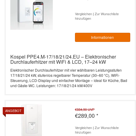
Durchlauferhitzer – 10 bis 27 kW,
Heizstab)
effizient & smart
L3-Serie 4-24 kW -
Zubehör Durchlauferhitzer
Leistung: 18 kW / 400V
Vertrag widerrufen
Elektrische Heizkessel
vollelektronisch -
Vergleichen
|
Zur Wunschliste
SW Termo Max
hinzufügen
programmierbar
Kospel PPE4.B Durchlauferhitzer – 10
Leistung: 21 kW / 400V
Durchlauferhitzer
bis 27 kW, effizient & kompakt
SB Termo Solar
EKCO.T - mit zwei
Informationen
Leistung: 24 kW / 400V
Heizaggregaten
Warmwasserspeicher
PPE1 electronic 9/12/15, 18/21/24, 27
kW
Leistung: 27 kW / 400V
Elektrischer Heizkessel
Kospel PPE4.M-17/18/21/24.EU – Elektronischer
Durchlauferhitzer mit WiFi & LCD, 17–24 kW
EKCO.TM -
PPE2 electronic LCD 9/12/15,
witterungsgeführt mit
Leistung: 36 kW / 400V
18/21/24, 27 kW
Elektronischer Durchlauferhitzer mit vier wählbaren Leistungsstufen
zwei Heizaggregaten
17/18/21/24 kW, stufenlos regelbarer Temperatur (30–60 °C), WiFi-
Steuerung, LCD-Display und einfacher Montage – ideal für Küche, Bad
Kleindurchlauferhitzer
EPP Maximus electronic 36 kW
und Gäste-WC. Leistungen: 17/18/21/24 kW/400V
€334,90
UVP
ANGEBOT
€289,00
*
Vergleichen
|
Zur Wunschliste
hinzufügen