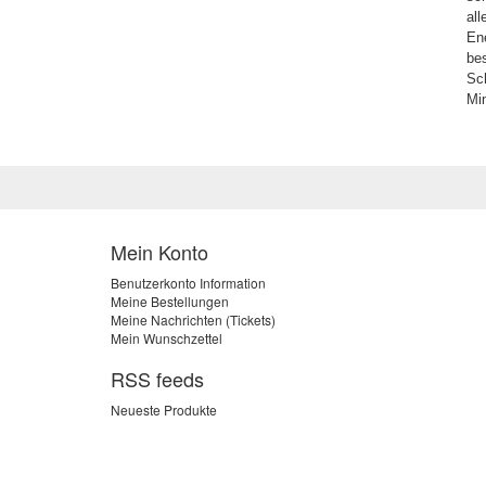
all
Ene
be
Sch
Min
Die
ihr
und
He
Mein Konto
Ei
Benutzerkonto Information
Be
Meine Bestellungen
Meine Nachrichten (Tickets)
Mein Wunschzettel
Neb
opt
RSS feeds
kan
Neueste Produkte
Kos
vol
Di
Es