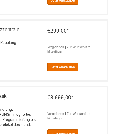
Jetzt einkaufen
zzentrale
€299,00
*
a-Kupplung
Vergleichen
|
Zur Wunschliste
hinzufügen
Jetzt einkaufen
tik
€3.699,00
*
ocknung,
Vergleichen
|
Zur Wunschliste
NG - integriertes
hinzufügen
e Programmierung bis
zprotokolldownload.
Jetzt einkaufen