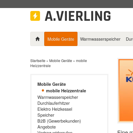
Mobile Geräte
Warmwasserspeicher
Dur
Startseite
»
Mobile Geräte
»
mobile
Heizzentrale
Mobile Geräte
mobile Heizzentrale
Warmwasserspeicher
Durchlauferhitzer
Elektro Heizkessel
Speicher
B2B (Gewerbekunden)
Angebote
Eine m
Vertrag widerrufen