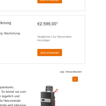
ocknung
€2.599,00
*
ung- Bauheizung-
Vergleichen
|
Zur Wunschliste
hinzufügen
Jetzt einkaufen
zzgl.
Versandkosten
1
eparaturen,
 So leistet sie zum
r ärgerlich und
ile Heizzentrale
rale wird inklusive