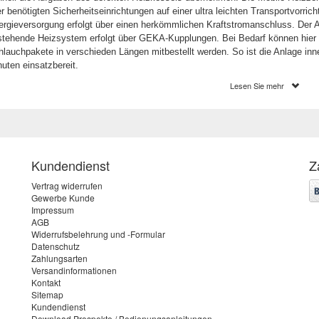
er benötigten Sicherheitseinrichtungen auf einer ultra leichten Transportvorricht
rgieversorgung erfolgt über einen herkömmlichen Kraftstromanschluss. Der 
stehende Heizsystem erfolgt über GEKA-Kupplungen. Bei Bedarf können hier
lauchpakete in verschieden Längen mitbestellt werden. So ist die Anlage inn
uten einsatzbereit.
Lesen Sie mehr
 mobile Heizzentrale ist in verschiedenen Leistungsstärken, von 4 kW bis 48 
er kompakten und leichten Bauform kann die mobile Heizzentrale von nur ein
 angeschlossen werden und ist somit ein unentbehrliches Werkzeug für jeden 
izungsbauer.
Kundendienst
Z
ne mobile Heizzentrale für Bauaustrocknung und Estrichtrocknu
Vertrag widerrufen
legreifheizen
Gewerbe Kunde
Impressum
AGB
en der Möglichkeit die mobile Heizzentrale für die Gebäudebeheizung zu nutz
Widerrufsbelehrung und -Formular
imal geeignet für die Bauaustrocknung und die Estrichtrocknung. Gerade in 
Datenschutz
n die mobile Heizzentrale den Bauprozess oft um einige Wochen verkürzen u
Zahlungsarten
Versandinformationen
ten einsparen. Mit ihrer innovativen, vollelektronischen Steuerung ist das Ger
Kontakt
lelektronische mobile Heizzentrale am Markt.
Sitemap
e neuen Modelle ASOS 24e Plus verfügen zudem über eine neue Schaltzentral
Kundendienst
trichaufheizprogramm, welches über die Programmerweiterung automatisch di
Download Prospekte / Bedienungsanleitungen