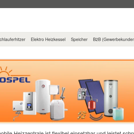
chlauferhitzer
Elektro Heizkessel
Speicher
B2B (Gewerbekunde
obile Heizzentrale ist flexibel einsetzbar und leistet schn