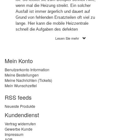
wenn mal die Heizung streikt. Ein solcher
Ausfall ist immer ärgerlich und dauert auf
Grund von fehlenden Ersatzteilen oft viel zu
lange. Hier kann die mobile Heizzentrale
schnell die Aufgaben des defekten
Heizkessels übernehmen. Die Mobile
Lesen Sie mehr
Heizzentrale wird inklusive aller benötigten
Sicherheitseinrichtungen auf einer ultra
leichten Transportvorrichtung geliefert. Die
Mein Konto
Energieversorgung erfolgt über einen
herkömmlichen Kraftstromanschluss. Der
Benutzerkonto Information
Anschluss an das bestehende Heizsystem
Meine Bestellungen
erfolgt über GEKA-Kupplungen. Bei Bedarf
Meine Nachrichten (Tickets)
können hier auch Schlauchpakete in
Mein Wunschzettel
verschieden Längen mitbestellt werden. So
ist die Anlage innerhalb von wenigen Minuten
RSS feeds
einsatzbereit.
Neueste Produkte
Die mobile Heizzentrale ist in verschiedenen
Kundendienst
Leistungsstärken, von 4 kW bis 48 kW,
Vertrag widerrufen
erhältlich. Dank ihrer kompakten und leichten
Gewerbe Kunde
Bauform kann die mobile Heizzentrale von
Impressum
nur einer Person bewegt und angeschlossen
AGB