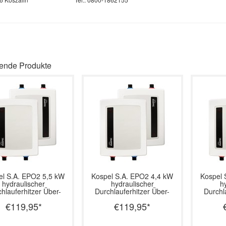
ende Produkte
l S.A.
EPO2 5,5 kW
Kospel S.A.
EPO2 4,4 kW
Kospel 
hydraulischer
hydraulischer
h
hlauferhitzer Über-
Durchlauferhitzer Über-
Durchl
und Untertisch
und Untertisch
un
€119,95
*
€119,95
*