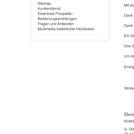
Sitemap
Mit di
Kundendienst
Download Prospekte /
Dank 
Bedienungsanleitungen
Fragen und Antworten
Dank d
Multimedia elektrischer Heizkessel
Ein Ge
Das G
Um den
Energi
Versa
Hers
Kospel
ul. O
75-13