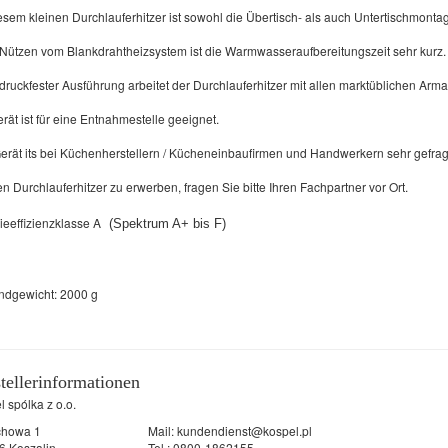
esem kleinen Durchlauferhitzer ist sowohl die Übertisch- als auch Untertischmonta
Nützen vom Blankdrahtheizsystem ist die Warmwasseraufbereitungszeit sehr kurz.
ruckfester Ausführung arbeitet der Durchlauferhitzer mit allen marktüblichen Arma
rät ist für eine Entnahmestelle geeignet.
erät its bei Küchenherstellern / Kücheneinbaufirmen und Handwerkern sehr gefrag
 Durchlauferhitzer zu erwerben, fragen Sie bitte Ihren Fachpartner vor Ort.
eeffizienzklasse A
(Spektrum A+ bis F)
ndgewicht: 2000 g
tellerinformationen
 spólka z o.o.
lchowa 1
Mail:
kundendienst@kospel.pl
6 Koszalin
Tel.: 0800-1862155