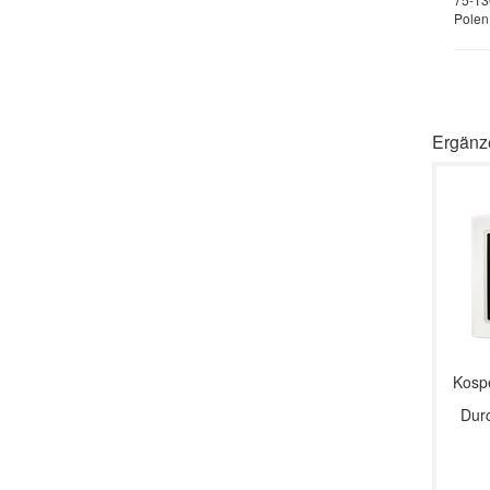
Polen
Ergänz
Kospe
Durc