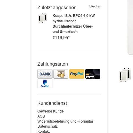
Zuletzt angesehen
Löschen
Kospel S.A.
EPO2 6,0 kW
hydraulischer
Durchlauferhitzer Über-
und Untertisch
€119,95
*
Zahlungsarten
Kundendienst
Gewerbe Kunde
AGB
Widerrufsbelehrung und -Formular
Datenschutz
Kontakt