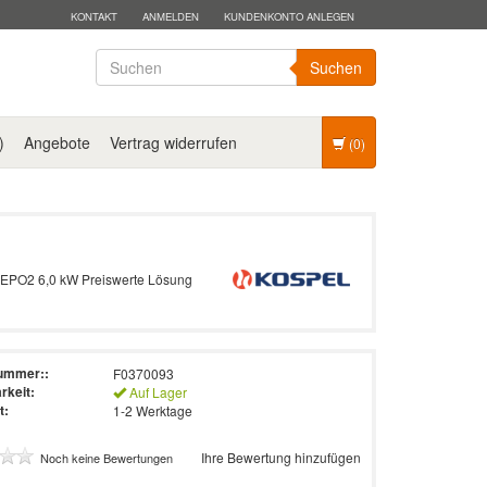
KONTAKT
ANMELDEN
KUNDENKONTO ANLEGEN
Suchen
)
Angebote
Vertrag widerrufen
(0)
ng EPO2 6,0 kW Preiswerte Lösung
nummer::
F0370093
rkeit:
Auf Lager
t:
1-2 Werktage
Ihre Bewertung hinzufügen
Noch keine Bewertungen