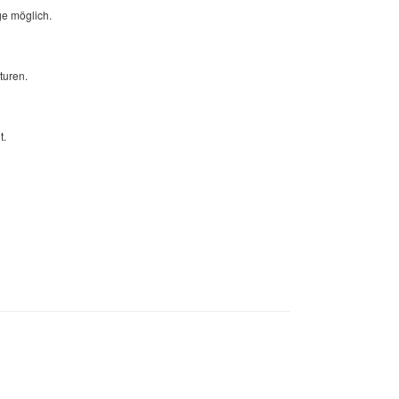
ge möglich.
turen.
t.