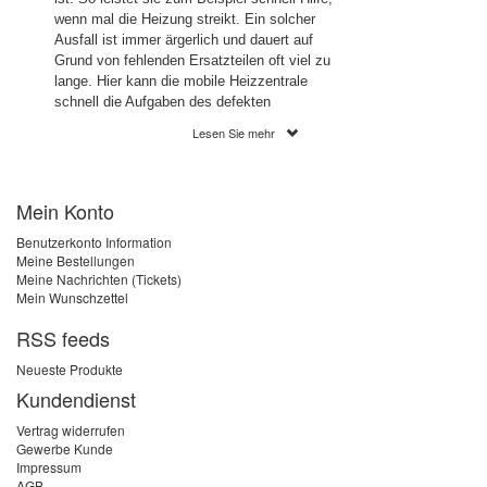
wenn mal die Heizung streikt. Ein solcher
Ausfall ist immer ärgerlich und dauert auf
Grund von fehlenden Ersatzteilen oft viel zu
lange. Hier kann die mobile Heizzentrale
schnell die Aufgaben des defekten
Heizkessels übernehmen. Die Mobile
Lesen Sie mehr
Heizzentrale wird inklusive aller benötigten
Sicherheitseinrichtungen auf einer ultra
leichten Transportvorrichtung geliefert. Die
Mein Konto
Energieversorgung erfolgt über einen
herkömmlichen Kraftstromanschluss. Der
Benutzerkonto Information
Anschluss an das bestehende Heizsystem
Meine Bestellungen
erfolgt über GEKA-Kupplungen. Bei Bedarf
Meine Nachrichten (Tickets)
können hier auch Schlauchpakete in
Mein Wunschzettel
verschieden Längen mitbestellt werden. So
ist die Anlage innerhalb von wenigen Minuten
RSS feeds
einsatzbereit.
Neueste Produkte
Die mobile Heizzentrale ist in verschiedenen
Kundendienst
Leistungsstärken, von 4 kW bis 48 kW,
Vertrag widerrufen
erhältlich. Dank ihrer kompakten und leichten
Gewerbe Kunde
Bauform kann die mobile Heizzentrale von
Impressum
nur einer Person bewegt und angeschlossen
AGB