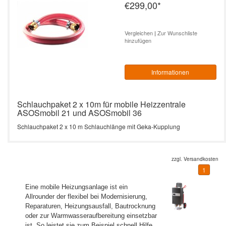
€299,00
*
Vergleichen
|
Zur Wunschliste
hinzufügen
Informationen
Schlauchpaket 2 x 10m für mobile Heizzentrale
ASOSmobil 21 und ASOSmobil 36
Schlauchpaket 2 x 10 m Schlauchlänge mit Geka-Kupplung
zzgl.
Versandkosten
1
Eine mobile Heizungsanlage ist ein
Allrounder der flexibel bei Modernisierung,
Reparaturen, Heizungsausfall, Bautrocknung
oder zur Warmwasseraufbereitung einsetzbar
ist. So leistet sie zum Beispiel schnell Hilfe,