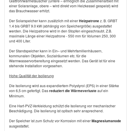
Glattrohrwärmetauscher (untere – ermöglich die Zusammenarbeit mit
einer Solaranlage, obere – wird direkt vom Heizkessel gespeist) wird
das Brauchwasser erhitzt.
Der Solarspeicher kann zusätzlich mit einer
Heizpatrone
z. B. GRBT
1.4 bis GRBT 9.0 kW (abhängig von Speichergröße) ausgestattet
werden. Die Heizpatrone wird in den Stopfen eingeschraubt. Z.B.
maximale Länge einer Heizpatrone - 550 mm für Volumen 250, 300
und 400 Liter.
Der Standspeicher kann in Ein– und Mehrfamilienhäusern,
kommunalen Objekten, Sozialräumen etc. für die
Warmwasservorbereitung eingesetzt werden. Das Gerät ist für eine
stehende Installation vorgesehen.
Hohe Qualität der Isolierung
Die Isolierung wird aus expandiertem Polystyrol (EPS) in einer Stärke
von 6,5 cm gefertigt. Das
reduziert die Wärmeverluste
auf ein
Minimum.
Eine Hart-PVZ-Verkleidung schützt die Isolierung vor mechanischer
Beschädigung. Die Isolierung ist optisch sehr ansprechend.
Der Speicher ist zum Schutz vor Korrosion mit einer
Magnesiumanode
ausgestattet.