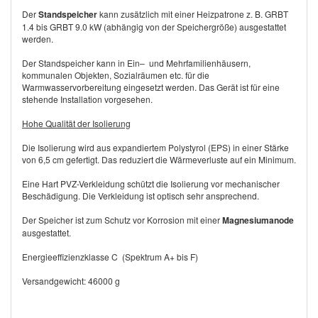
Der
Standspeicher
kann zusätzlich mit einer Heizpatrone z. B. GRBT
1.4 bis GRBT 9.0 kW (abhängig von der Speichergröße) ausgestattet
werden.
Der Standspeicher kann in Ein– und Mehrfamilienhäusern,
kommunalen Objekten, Sozialräumen etc. für die
Warmwasservorbereitung eingesetzt werden. Das Gerät ist für eine
stehende Installation vorgesehen.
Hohe Qualität der Isolierung
Die Isolierung wird aus expandiertem Polystyrol (EPS) in einer Stärke
von 6,5 cm gefertigt. Das reduziert die Wärmeverluste auf ein Minimum.
Eine Hart PVZ-Verkleidung schützt die Isolierung vor mechanischer
Beschädigung. Die Verkleidung ist optisch sehr ansprechend.
Der Speicher ist zum Schutz vor Korrosion mit einer
Magnesiumanode
ausgestattet.
Energieeffizienzklasse C (Spektrum A+ bis F)
Versandgewicht: 46000 g