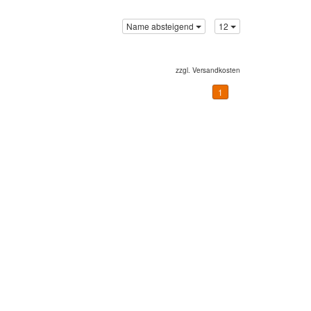
Name absteigend
12
zzgl.
Versandkosten
1