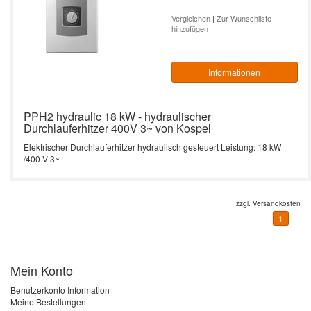
Durchlauferhitzer – 10 bis 27 kW,
Heizstab)
effizient & smart
L3-Serie 4-24 kW -
Vergleichen
|
Zur Wunschliste
Zubehör Durchlauferhitzer
Leistung: 18 kW / 400V
Vertrag widerrufen
Elektrische Heizkessel
hinzufügen
vollelektronisch -
SW Termo Max
programmierbar
Kospel PPE4.B Durchlauferhitzer – 10
Leistung: 21 kW / 400V
Durchlauferhitzer
bis 27 kW, effizient & kompakt
SB Termo Solar
Informationen
EKCO.T - mit zwei
Leistung: 24 kW / 400V
Heizaggregaten
Warmwasserspeicher
PPE1 electronic 9/12/15, 18/21/24, 27
kW
PPH2 hydraulic 18 kW - hydraulischer
Leistung: 27 kW / 400V
Durchlauferhitzer 400V 3~ von Kospel
Elektrischer Heizkessel
EKCO.TM -
PPE2 electronic LCD 9/12/15,
Elektrischer Durchlauferhitzer hydraulisch gesteuert Leistung: 18 kW
witterungsgeführt mit
/400 V 3~
Leistung: 36 kW / 400V
18/21/24, 27 kW
zwei Heizaggregaten
Kleindurchlauferhitzer
EPP Maximus electronic 36 kW
zzgl.
Versandkosten
1
Mein Konto
Benutzerkonto Information
Meine Bestellungen